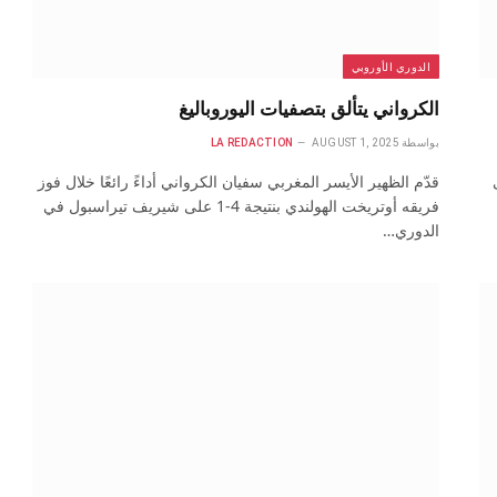
الدوري الأوروبي
الكرواني يتألق بتصفيات اليوروباليغ
بواسطة
AUGUST 1, 2025
LA REDACTION
 : 3 على
قدّم الظهير الأيسر المغربي سفيان الكرواني أداءً رائعًا خلال فوز
فريقه أوتريخت الهولندي بنتيجة 4-1 على شيريف تيراسبول في
الدوري…