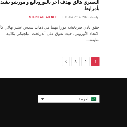
النصيري يتألق بهدف آخر باليوروباليغ و مورينيو يشيد
بأمرابط
بواسطة
FEBRUARY 14, 2025
MOUNTAKHAB.NET
حقق نادي فنربخشة فوزا مهما في ذهاب سدس عشر نهائي ك
الاتحاد الأوروبي، حيث تفوق على أندرلخت البلجيكي بثلاثية
نظيفة.…
التالي
3
2
1
العربية