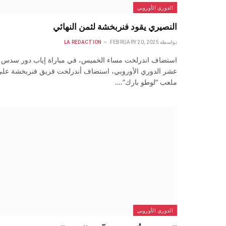
الدوري الأوروبي
النصيري يقود فنربخشة لثمن النهائي
بواسطة
FEBRUARY 20, 2025
LA REDACTION
استضاف اندرلخت مساء الخميس، في مباراة إياب دور سدس
عشر الدوري الأوروبي، استضاف أندرلخت فريق فنربخشة عل
ملعب “لوطو بارك”.…
الدوري الأوروبي