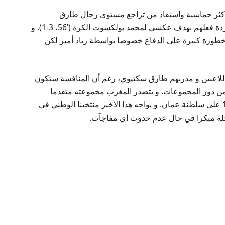
 أكثر حماسية واستفاد من تراجع مستوى رجال طارق
السكتيوي الذين اكتفوا يالمرتدات. و توج القمريون ردة فعلهم بهدف عكسي لمحمد بولكسوت الكرة (’56، 3-1). و
خطورة كبيرة على الدفاع خصوصا بواسطة زياد أمير لكن
 اللاعبين و مدربهم طارق سكتيوي، رغم أن المنافسة ستكون
ى من دور المجموعات. و يتصدر المغرب مجموعته متقدما
بفارق هدف عن منتخب العربية السعودية الفائز 2-1 على سلطنة عمان. و يواجه هذا الأخير منتخبنا الوطني في
مرحلة مبكرا في حال عدم حدوث أي مفاجآت.