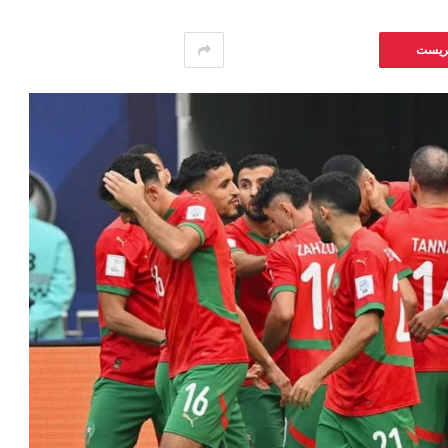
يريست