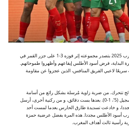
بدأ المنتخب المغربي الرديف مشواره في كأس العرب 2025 بتصدر مجموعته إثر فوزه 3-1 على جزر القمر في
فرة البداية، فرض أسود الأطلس إيقاعهم وأظهروا طموحاتهم.
ريعًا لاعبي الفريق المنافس، الذين عجزوا عن مقاومة
ئج تتحرك. من ضربة زاوية مُرسلة بشكل رائع من أسامة
طنان، ظهر بوفتيتي وسجل برأسية قوية ليفتتح التسجيل (5’، 1-0). بعدها بست دقائق، و من ركنية أخرى، أرسل
جددا، و خادعت تسديدة طارق الحارس بعدما لمست أحد
الشوط الأول، ضرب أسود الأطلس مجددا. هذه المرة بفضل عرضية حمزة
بة رأسية ثالث أهداف المغرب.