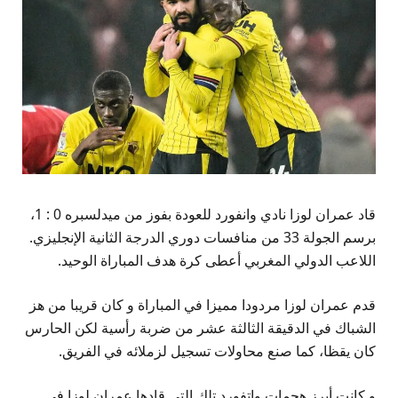
قاد عمران لوزا نادي وانفورد للعودة بفوز من ميدلسبره 0 : 1،
برسم الجولة 33 من منافسات دوري الدرجة الثانية الإنجليزي.
اللاعب الدولي المغربي أعطى كرة هدف المباراة الوحيد.
قدم عمران لوزا مردودا مميزا في المباراة و كان قريبا من هز
الشباك في الدقيقة الثالثة عشر من ضربة رأسية لكن الحارس
كان يقظا، كما صنع محاولات تسجيل لزملائه في الفريق.
و كانت أبرز هجمات واتفورد تلك التي قادها عمران لوزا في