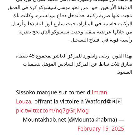
الدقيقة الأربعين، حين مرر نحو موسى سيسوكو كرة في العمق
نتجت عنها ضربة ركنية بعد تدخل دفاع ميدلسبره. وكانت تلك
الركنية حاسمة في المباراة، حيث سارع لوزا لتنفيذها و أرسل
من خلالها عرضية متقنة وجدت سيسوكو الذي نجح بضربة
رأسية قوية في افتتاح التسجيل.
بهذا الفوز، ارتقى واتفورد للمركز العاشر بمجموع 45 نقطة،
بفارق ثلاث نقاط عن المركز السادس المؤهل لتصفيات
الصعود.
Sissoko marque sur corner d'
Imran
Louza
, offrant la victoire à Watford⚽️🇲🇦
pic.twitter.com/nq7gGrjMog
— Mountakhab.net (@Mountakhabma)
February 15, 2025