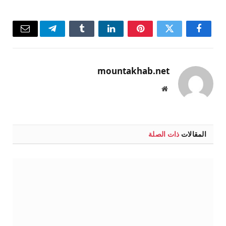
فيسبوك
تويتر
بينتيريست
لينكدإن
Tumblr
تيلقرام
البريد
الإلكتر
mountakhab.net
موقع
الويب
المقالات
ذات الصلة