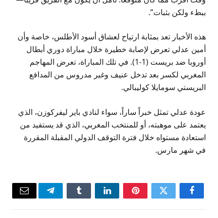
ببطء ولكن بثبات”.
هذه الأخبار تعد بمثابة ارتياح لعشاق أسود الأطلس، خاصة وأن
أمين عدلي تعرض لإصابة خطيرة خلال مباراة دوري أبطال
أوروبا ضد بريست (1-1). في تلك المباراة، تعرض المهاجم
المغربي لكسر بعد تدخل عنيف وغير مدروس من المدافع
البريستي سومايلا كوليبالي.
عودة عدلي تمثل خبراً ساراً، سواء لنادي باير ليفركوزن، الذي
يعتمد على موهبته، أو للمنتخب المغربي، الذي قد يستفيد من
استعادة مستواه خلال فترة التوقف الدولي المقبلة المقررة
في شهر مارس.
فيسبوك
تويتر
بينتيريست
لينكدإن
Tumblr
تيلقرام
البريد
الإلكتر