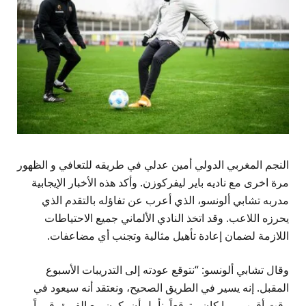
النجم المغربي الدولي أمين عدلي في طريقه للتعافي و الظهور
مرة اخرى مع ناديه باير ليفركوزن. وأكد هذه الأخبار الإيجابية
مدربه تشابي ألونسو، الذي أعرب عن تفاؤله بالتقدم الذي
يحرزه اللاعب. وقد اتخذ النادي الألماني جميع الاحتياطات
اللازمة لضمان إعادة تأهيل مثالية وتجنب أي مضاعفات.
وقال تشابي ألونسو: “نتوقع عودته إلى التدريبات الأسبوع
المقبل. إنه يسير في الطريق الصحيح، ونعتقد أنه سيعود في
وقت أقرب مما كان متوقعاً. نأمل أن يكون مع الفريق قريباً—