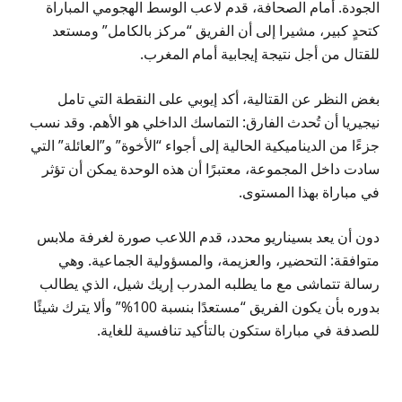
الجودة. أمام الصحافة، قدم لاعب الوسط الهجومي المباراة
كتحدٍ كبير، مشيرا إلى أن الفريق “مركز بالكامل” ومستعد
للقتال من أجل نتيجة إيجابية أمام المغرب.
بغض النظر عن القتالية، أكد إيوبي على النقطة التي تامل
نيجيريا أن تُحدث الفارق: التماسك الداخلي هو الأهم. وقد نسب
جزءًا من الديناميكية الحالية إلى أجواء “الأخوة” و”العائلة” التي
سادت داخل المجموعة، معتبرًا أن هذه الوحدة يمكن أن تؤثر
في مباراة بهذا المستوى.
دون أن يعد بسيناريو محدد، قدم اللاعب صورة لغرفة ملابس
متوافقة: التحضير، والعزيمة، والمسؤولية الجماعية. وهي
رسالة تتماشى مع ما يطلبه المدرب إريك شيل، الذي يطالب
بدوره بأن يكون الفريق “مستعدًا بنسبة 100%” وألا يترك شيئًا
للصدفة في مباراة ستكون بالتأكيد تنافسية للغاية.