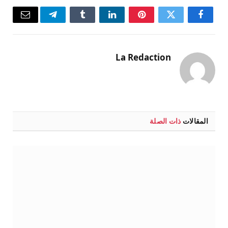
فيسبوك
تويتر
بينتيريست
لينكدإن
Tumblr
تيلقرام
البريد
الإلكتر
La Redaction
المقالات
ذات الصلة