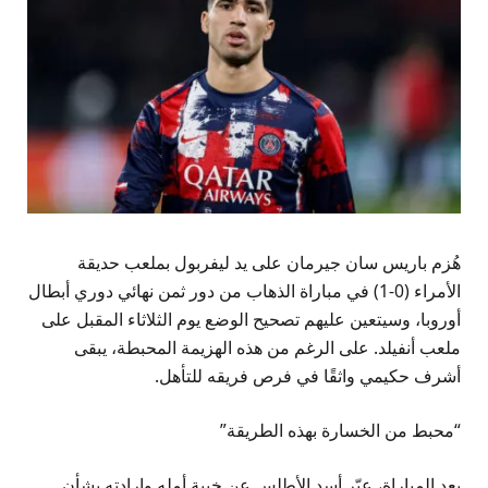
هُزم باريس سان جيرمان على يد ليفربول بملعب حديقة
الأمراء (0-1) في مباراة الذهاب من دور ثمن نهائي دوري أبطال
أوروبا، وسيتعين عليهم تصحيح الوضع يوم الثلاثاء المقبل على
ملعب أنفيلد. على الرغم من هذه الهزيمة المحبطة، يبقى
أشرف حكيمي واثقًا في فرص فريقه للتأهل.
“محبط من الخسارة بهذه الطريقة”
بعد المباراة، عبّر أسد الأطلس عن خيبة أمله وإرادته بشأن