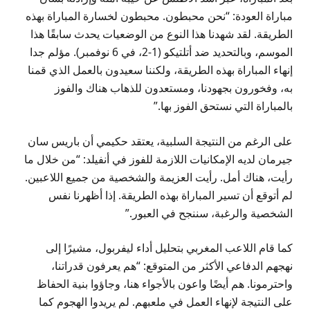
مباراة العودة: “نحن محبطون. محبطون لخسارة المباراة بهذه
الطريقة. لقد شهدنا هذا النوع من الوضعيات يحدث سابقًا هذا
الموسم، وبالتحديد ضد أتلتيكو (1-2، في 6 نوفمبر). مؤلم جدا
إنهاء المباراة بهذه الطريقة، ولكننا سعيدون بالعمل الذي قمنا
به، وفخورون بجهودنا، ومستعدون للذهاب هناك والفوز
بالمباراة التي نستحق الفوز بها.”
على الرغم من النتيجة السلبية، يعتقد حكيمي أن باريس سان
جيرمان لديه الإمكانيات اللازمة للفوز في أنفيلد: “من خلال ما
رأيت، هناك أمل. رأيت العزيمة والشخصية من جميع اللاعبين.
لم أتوقع أن تسير المباراة بهذه الطريقة. إذا أظهرنا نفس
الشخصية والرغبة، سننجح في العبور.”
كما قام اللاعب المغربي بتحليل أداء ليفربول، مشيرًا إلى
نهجهم الدفاعي الأكثر من المتوقع: “هم يعرفون قدراتنا،
واحترمونا. هم أيضًا واعون بالأجواء هنا، وجاؤوا بنية الحفاظ
على النتيجة لإنهاء العمل في ملعبهم. لم يريدوا الهجوم كما