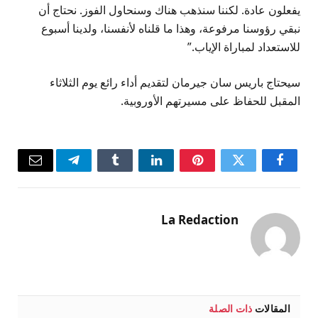
يفعلون عادة. لكننا سنذهب هناك وسنحاول الفوز. نحتاج أن
نبقي رؤوسنا مرفوعة، وهذا ما قلناه لأنفسنا، ولدينا أسبوع
للاستعداد لمباراة الإياب.”
سيحتاج باريس سان جيرمان لتقديم أداء رائع يوم الثلاثاء
المقبل للحفاظ على مسيرتهم الأوروبية.
فيسبوك
تويتر
بينتيريست
لينكدإن
Tumblr
تيلقرام
البريد
الإلكتر
La Redaction
المقالات
ذات الصلة