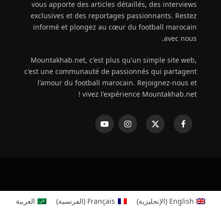
vous apporte des articles détaillés, des interviews
exclusives et des reportages passionnants. Restez
informé et plongez au cœur du football marocain
avec nous.
Mountakhab.net, c'est plus qu'un simple site web,
c'est une communauté de passionnés qui partagent
l'amour du football marocain. Rejoignez-nous et
vivez l'expérience Mountakhab.net !
فيسبوك
X
الانستغرام
يوتيوب
(Twitter)
English
(
الإنجليزية
)
Français
(
الفرنسية
)
العربية