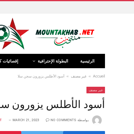
الرئيسية
البطولة الإحترافية
إقصائيات ك
Accueil
غير مصنف
أسود الأطلس يزورون سجن سلا
»
»
غير مصنف
أسود الأطلس يزورون س
بواسطة
NO COMMENTS
MARCH 21, 2023
T