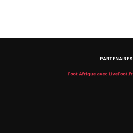
PARTENAIRES
Foot Afrique avec LiveFoot.fr