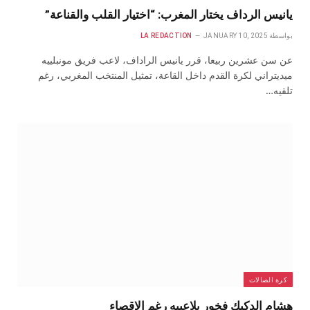
يانيس الرداف يختار المغرب: “اختيار القلب والقناعة”
بواسطة
JANUARY 10, 2025
LA REDACTION
عن سن عشرين ربيعا، قرر يانيس الراداف، لاعب فريق مونبلييه
ميديتراني لكرة القدم داخل القاعة، تمثيل المنتخب المغربي، رغم
تلقيه…
كرة الصالات
هشام الدكيك فخور بلاعبيه رغم الإقصاء