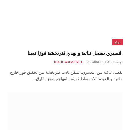
تركيا
النصيري يسجل ثنائية و يهدي فنربخشة فوزا ثمينا
بواسطة
AUGUST 31, 2025
MOUNTAKHAB.NET
بفضل ثنائية من النصيري، تمكن نادب فنربخشة من تحقيق فوز خارج
ملعبه و العودة بثلاث نقاط ثمينة. المهاجم صنع الفارق…