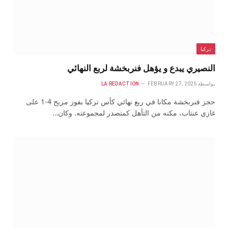
تركيا
النصيري يبدع و يؤهل فنربخشة لربع النهائي
بواسطة
FEBRUARY 27, 2025
LA REDACTION
حجز فنربخشة مكانا في ربع نهائي كأس تركيا بفوز مريح 4-1 على
غازي عنتاب، مكنه من التأهل كمتصدر لمجموعته. وكان…