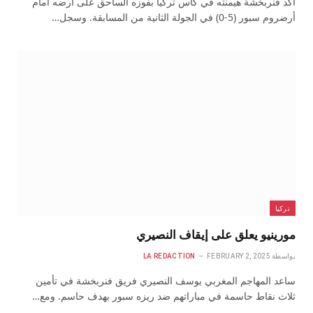
أكد فنربخشة هيمنته في كأس تركيا بفوزه الساحق على أرضه أمام
أرضروم سبور (5-0) في الجولة الثانية من المسابقة. وسجل…
تركيا
مورينيو يعلق على إيقاف النصيري
بواسطة
FEBRUARY 2, 2025
LA REDACTION
ساعد المهاجم المغربي يوسف النصيري فريق فنربخشة في تأمين
ثلاث نقاط حاسمة في مباراتهم ضد ريزه سبور بهدف حاسم. ومع…