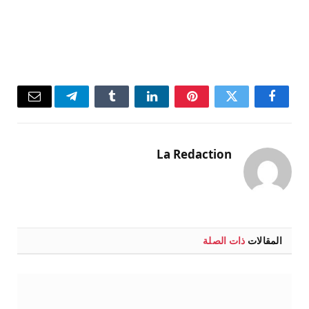
فيسبوك
تويتر
بينتيريست
لينكدإن
Tumblr
تيلقرام
البريد
الإلكتر
La Redaction
المقالات
ذات الصلة