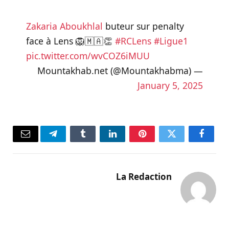
Zakaria Aboukhlal
buteur sur penalty
face à Lens 🦁🇲🇦👏
#RCLens
#Ligue1
pic.twitter.com/wvCOZ6iMUU
— Mountakhab.net (@Mountakhabma)
January 5, 2025
فيسبوك
تويتر
بينتيريست
لينكدإن
Tumblr
تيلقرام
البريد
الإلكتر
La Redaction