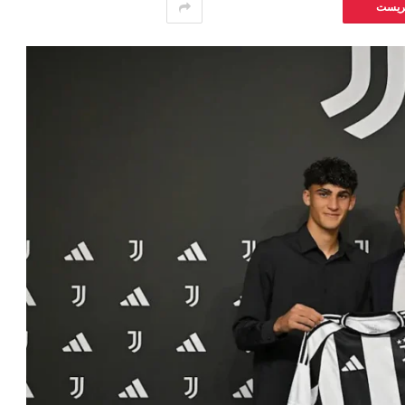
يريست