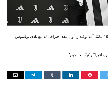
وقع لاعب الوسط المغربي الشاب البالغ من العمر 18 عامًا، آدم بوفندار، أول عقد احترافي له مع نادي يوفنتوس
ريمافيرا” و”نيكست جين”
ويتر
بينتيريست
لينكدإن
Tumblr
تيلقرام
البريد
الإلكترون